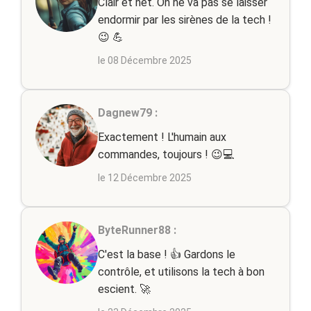
Clair et net. On ne va pas se laisser
endormir par les sirènes de la tech !
😉 💪
le 08 Décembre 2025
Dagnew79 :
Exactement ! L'humain aux
commandes, toujours ! 😉💻
le 12 Décembre 2025
ByteRunner88 :
C'est la base ! 👍 Gardons le
contrôle, et utilisons la tech à bon
escient. 🚀